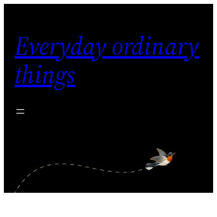
内
容
Everyday ordinary
を
ス
things
キ
ッ
プ